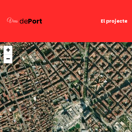
de
Port
Veus
El projecte
+
−