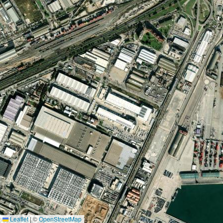
Leaflet
|
©
OpenStreetMap