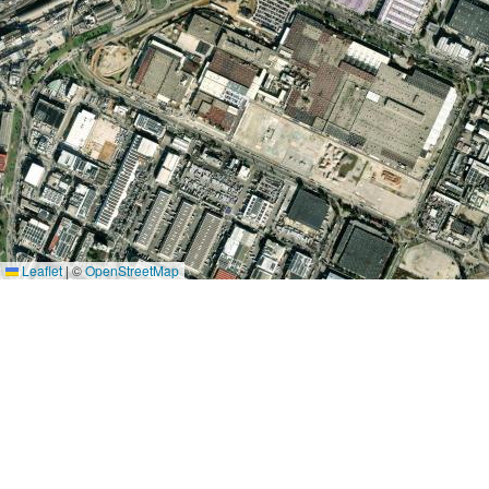
Leaflet
|
©
OpenStreetMap