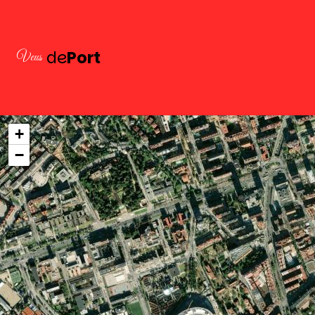
de
Port
Veus
+
−