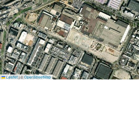
Leaflet
|
©
OpenStreetMap