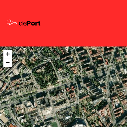
de
Port
Veus
+
−