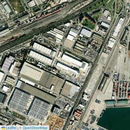
Leaflet
|
©
OpenStreetMap