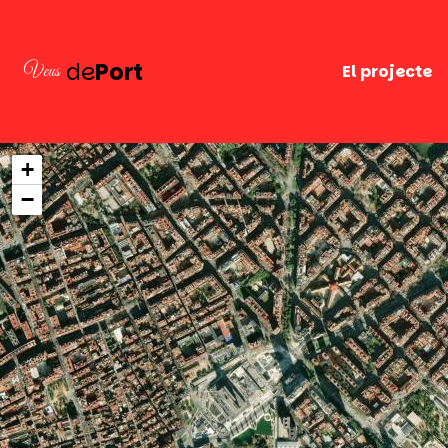
de
Port
Veus
El projecte
+
−