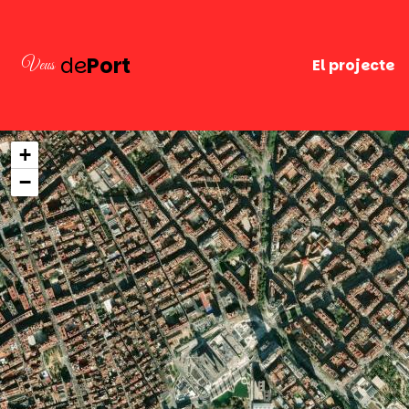
de
Port
Veus
El projecte
+
−