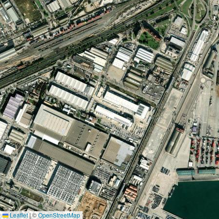
Leaflet
|
©
OpenStreetMap