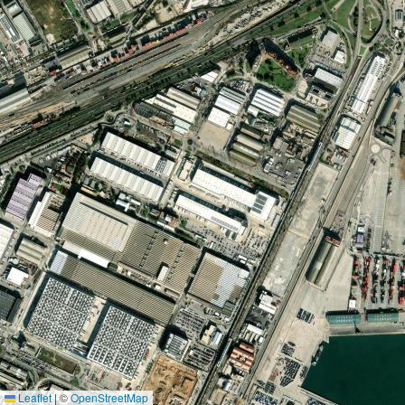
Leaflet
|
©
OpenStreetMap